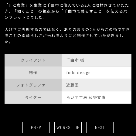
「ITと農業」を生業に千曲市に住んでいる2人に取材させていただ
き、「働くこと」の視点から「千曲市で暮らすこと」を伝えるパ
ンフレットとました。
大げさに表現するのではなく、ありのままの2人からこの街で生き
ることの素晴らしさが伝わるようにと制作させていただきまし
た。
クライアント
千曲市 様
制作
field design
フォトグラファー
近藤愛
ライター
らいす工房 荻野文恵
PREV
WORKS TOP
NEXT