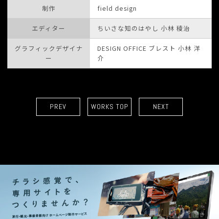
制作
field design
エディター
ちいさな知のはやし 小林 稜治
グラフィックデザイナ
DESIGN OFFICE ブレスト 小林 洋
ー
介
PREV
WORKS TOP
NEXT