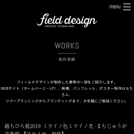
menu
tog
nav
WORKS
制作実績
フィールドデザインが制作した事例の一部をご紹介します。
WEBサイト（ホームページ・LP）、映像、パンフレット、ポスター制作はもち
ろん、
ツアープランニングからブランディングまで、お気軽にご相談ください。
越ちひろ展2019 ミライノ色ミライノ光 -まちじゅうが
美術館-【フライヤー制作】