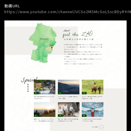
動画URL
https://www.youtube.com/channel/UCSo2MSMcGoLSscBDyRYrM