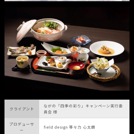
ながの「四季の彩り」キャンペーン実行委
クライアント
員会 様
プロデューサ
field design 等々力 心太朗
ー